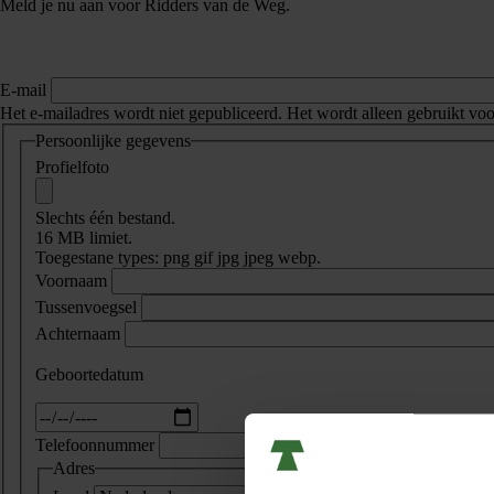
Meld je nu aan voor Ridders van de Weg.
E-mail
Het e-mailadres wordt niet gepubliceerd. Het wordt alleen gebruikt voor
Persoonlijke gegevens
Profielfoto
Slechts één bestand.
16 MB limiet.
Toegestane types: png gif jpg jpeg webp.
Voornaam
Tussenvoegsel
Achternaam
Geboortedatum
Datum
Telefoonnummer
Adres