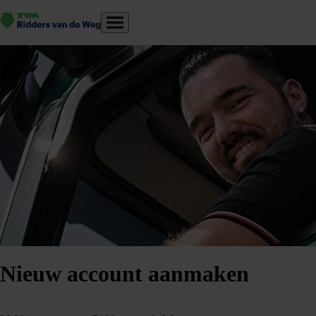
Ga
Ridders
Menu
van
naar
de
Weg
hoofdinhoud
Nieuw account aanmaken