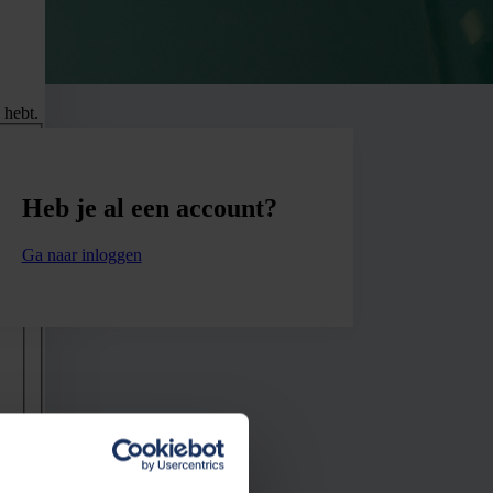
 hebt.
Heb je al een account?
Ga naar inloggen