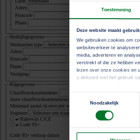
Land
Adres
Toestemming
Postcode
Plaats
Deze website maakt gebruik
Bedrijfsgegevens
We gebruiken cookies om cont
Werknemer type
websiteverkeer te analyseren
Adres
media, adverteren en analys
Postcode
verstrekt of die ze hebben v
Plaats
lezen over onze cookies en u
Vestiging
u akkoord met het gebruik v
Rijgegevens
Chauffeurskaartnummer
Toestemmingsselectie
Jouw chauffeurskaartnummer staat op je tachograafkaart.
We werken samen met
33 d
Noodzakelijk
Minimaal aantal rij-uren per week
Segment
Rijbewijs C/CE
Code 95+
Code 95+ verloop datum